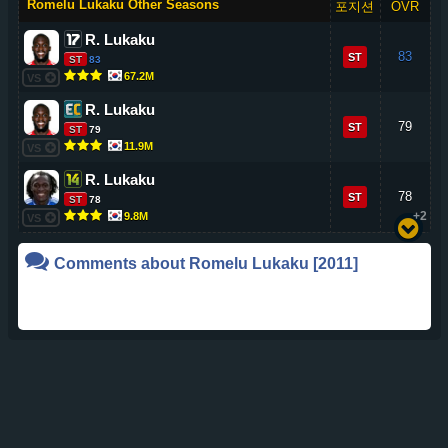
Romelu Lukaku Other Seasons
포지션
OVR
R. Lukaku
83
ST
ST
83
67.2M
VS
R. Lukaku
79
ST
ST
79
11.9M
VS
R. Lukaku
78
ST
ST
78
+2
9.8M
VS
Comments about
Romelu Lukaku
[2011]