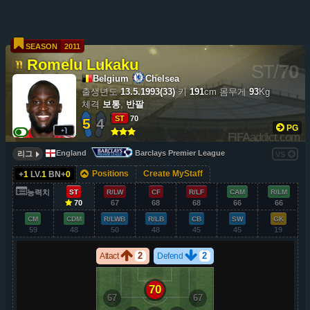
SEASON
2011
Romelu Lukaku
ST
/
70
Belgium
Chelsea
출생년도
13.5.1993(33)
키
191
cm
몸무게
93
Kg
체격
보통
,
반팔
ST
70
5
4
PG
FIFA
addict.com
England
Barclays Premier League
리그
VS
Positions
Create MyStaff
+
1
LV.
1
BN+
0
능력치
ST
R/LW
CF
R/LF
CAM
R/LM
70
67
68
68
66
66
CM
CDM
R/LWB
R/LB
CB
SW
GK
59
48
50
48
45
45
19
2
2
Attact
Defend
70
67
67