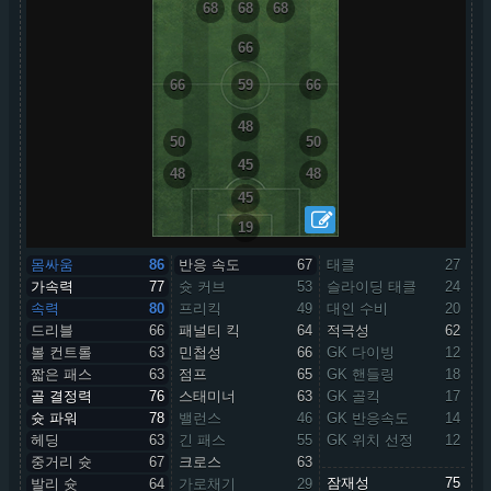
68
68
68
66
66
59
66
48
50
50
45
48
48
45
19
몸싸움
86
반응 속도
67
태클
27
가속력
77
슛 커브
53
슬라이딩 태클
24
속력
80
프리킥
49
대인 수비
20
드리블
66
패널티 킥
64
적극성
62
볼 컨트롤
63
민첩성
66
GK 다이빙
12
짧은 패스
63
점프
65
GK 핸들링
18
골 결정력
76
스태미너
63
GK 골킥
17
슛 파워
78
밸런스
46
GK 반응속도
14
헤딩
63
긴 패스
55
GK 위치 선정
12
중거리 슛
67
크로스
63
잠재성
75
발리 슛
64
가로채기
29