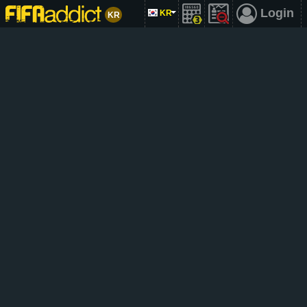
Login
KR
KR