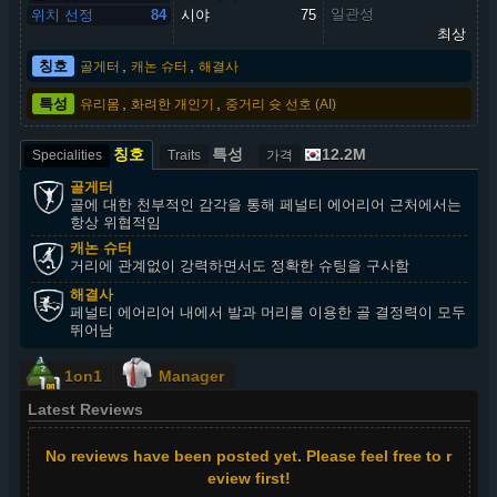
일관성
위치 선정
84
시야
75
최상
,
,
칭호
골게터
캐논 슈터
해결사
,
,
특성
유리몸
화려한 개인기
중거리 슛 선호 (AI)
칭호
특성
12.2M
Specialities
Traits
가격
골게터
골에 대한 천부적인 감각을 통해 페널티 에어리어 근처에서는
항상 위협적임
캐논 슈터
거리에 관계없이 강력하면서도 정확한 슈팅을 구사함
해결사
페널티 에어리어 내에서 발과 머리를 이용한 골 결정력이 모두
뛰어남
1on1
Manager
Latest Reviews
No reviews have been posted yet. Please feel free to r
eview first!