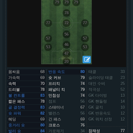
79
79
79
78
77
72
77
56
57
57
46
53
53
47
20
몸싸움
68
반응 속도
80
태클
33
가속력
69
슛 커브
79
슬라이딩 태클
23
속력
70
프리킥
74
대인 수비
25
드리블
78
패널티 킥
79
적극성
52
볼 컨트롤
83
민첩성
74
GK 다이빙
13
짧은 패스
78
점프
56
GK 핸들링
14
골 결정력
83
스태미너
67
GK 골킥
10
슛 파워
82
밸런스
56
GK 반응속도
12
헤딩
69
긴 패스
69
GK 위치 선정
12
중거리 슛
80
크로스
76
잠재성
77
발리 슛
84
가로채기
34