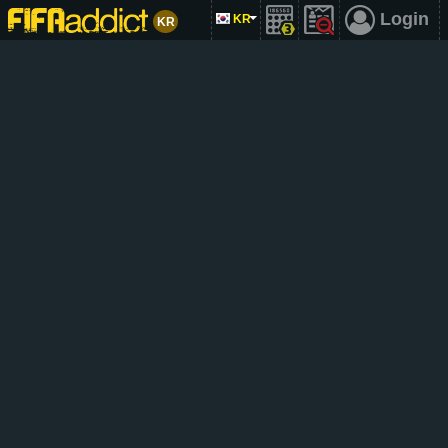
Login
KR
KR