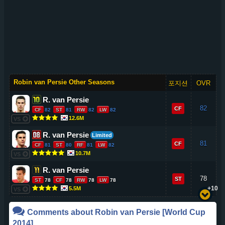
Robin van Persie Other Seasons
포지션
OVR
R. van Persie
82
CF
CF
82
ST
81
RW
82
LW
82
12.6M
VS
R. van Persie
Limited
81
CF
CF
81
ST
80
RF
81
LW
82
10.7M
VS
R. van Persie
78
ST
ST
78
CF
78
RW
78
LW
78
+10
5.5M
VS
Comments about
Robin van Persie
[World Cup
2014]