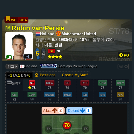
WC
2014
Robin van Persie
ST
/
78
Holland
Manchester United
출생년도
6.8.1983(43)
키
187
cm
몸무게
72
Kg
체격
마름
,
반팔
ST
78
5
4
PG
FIFA
addict.com
England
Barclays Premier League
리그
VS
Positions
Create MyStaff
+
1
LV.
1
BN+
0
능력치
ST
R/LW
CF
R/LF
CAM
R/LM
78
78
79
79
78
77
CM
CDM
R/LWB
R/LB
CB
SW
GK
72
56
57
53
46
47
20
2
1
Attact
Defend
78
78
78