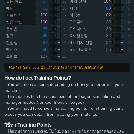
97
104
짧은 패스
위치 선정
-
0
+
10
-
0
+
12
92
89
헤딩
시야
-
0
+
10
-
0
+
7
108
102
가로채기
적극성
-
0
+
12
-
0
+
12
106
32
반응 속도
GK 골킥
-
0
+
12
-
0
+
4
97
39
몸싸움
GK 다이빙
-
0
+
10
-
0
+
4
99
32
점프
GK 핸들링
-
0
+
10
-
0
+
4
97
32
민첩성
GK 위치 선정
-
0
+
10
-
0
+
4
98
36
밸런스
GK 반응속도
-
0
+
10
-
0
+
4
107
드리블
-
0
+
12
เฉพาะนักเตะ level 23 เท่านั้นที่จะสามารถอัปเกรดแต้มได้
How do I get Training Points?
- You will receive points depending on how you perform in your
matches
- This applies to all matches except for league simulation and
manager modes (ranked, friendly, league)
- You will need to convert the training points from training point
pieces you can obtain from playing your matches
วิธีหา Training Points
- ได้แต้มจากการแข่งเกมในโหมดต่างๆ ยกเว้นการกดจำลองลีคและ