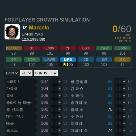
FO3 PLAYER GROWTH SIMULATION
Marcelo
0
/60
174
cm
75
Kg
USE
TRAINING
12.5.1988(38)
POINTS
DEFAULT
ST
L/RW
CF
L/RF
CAM
L/RM
98
98
101
99
99
98
101
CM
CDM
L/RWB
L/RB
CB
SW
GK
98
102
105
105
103
103
42
107
92
스태미너
골 결정력
-
0
+
12
-
0
+
10
104
91
가속력
긴 패스
-
0
+
12
-
0
+
10
106
98
속력
슛 파워
-
0
+
12
-
0
+
10
109
92
슬라이딩 태클
중거리 슛
-
0
+
12
-
0
+
10
100
75
볼 컨트롤
발리 슛
-
0
+
12
-
0
+
5
107
95
대인 수비
슛 커브
-
0
+
12
-
0
+
10
108
82
태클
프리킥
-
0
+
12
-
0
+
7
108
74
크로스
패널티 킥
-
0
+
12
-
0
+
5