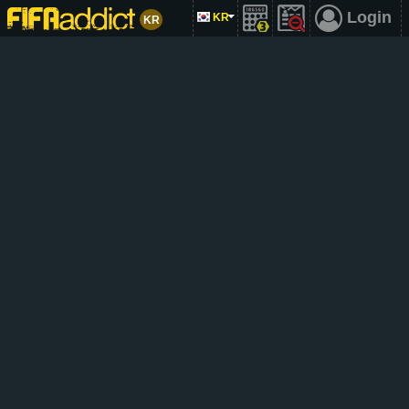
Login
KR
KR