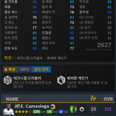
볼 컨트롤
슛 파워
적극성
93
85
89
태클
발리 슛
점프
90
73
81
짧은 패스
패널티 킥
침착성
93
76
93
골 결정력
크로스
GK 다이빙
76
83
31
긴 패스
프리킥
GK 핸들링
89
73
26
중거리 슛
슛 커브
GK 골킥
77
85
28
가로채기
민첩성
GK 반응속도
88
91
31
위치 선정
밸런스
GK 위치 선정
85
88
31
시야
대인 수비
89
87
2627
반응 속도
헤딩
90
77
AttributesPoints
특성 :
테크니컬 드리블러
화려한 개인기
특성
INFO
클럽 경력
테크니컬 드리블러
화려한 개인기
(AI) 1:1 드리블 돌파에 능숙
다양한 개인기를 사용할 수 있
합니다.
습니다.
NAME
FP
OVR
(CLICK TO SORT ASCENDING)
(CLICK TO
(CL
E. Camavinga
5
3
23
110
CDM
114
CM
112
LB
112