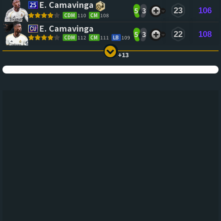
E. Camavinga
5
3
23
106
CDM
110
CM
108
E. Camavinga
5
3
22
108
CDM
112
CM
111
LB
109
+13