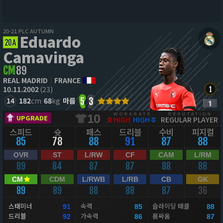
20-21 PLC AUTUMN
Eduardo
Camavinga
CM
89
REAL MADRID
FRANCE
10.11.2002
(23)
14
182
cm
68
kg
마름
5
3
WORKRATE
REPUTATION
10
UPGRADE
HIGH
HIGH
REGULAR PLAYER
스피드
슛
패스
드리블
수비
피지컬
85
78
88
91
87
88
OVR
ST
L/RW
CF
CAM
L/RM
89
84
87
87
88
88
CM
CDM
L/RWB
L/RB
CB
GK
89
89
88
88
87
36
스태미너
속력
슬라이딩 태클
91
85
88
드리블
가속력
몸싸움
92
86
87