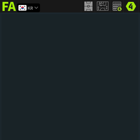
KR
FIFA
addict