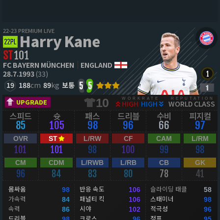
22-23 PREMIUM LIVE
Harry Kane
ST
101
FC BAYERN MÜNCHEN
ENGLAND
28.7.1993
(33)
19
188
cm
89
kg
보통
5
5
WORKRATE
REPUTATION
10
UPGRADE
HIGH
HIGH
WORLD CLASS
스피드
슛
패스
드리블
수비
피지컬
85
105
98
96
66
97
OVR
ST
L/RW
CF
CAM
L/RM
101
101
98
100
99
98
CM
CDM
L/RWB
L/RB
CB
GK
96
84
83
80
78
41
몸싸움
반응 속도
슬라이딩 태클
98
106
58
가속력
패널티 킥
스태미너
84
106
98
속력
시야
적극성
86
102
96
드리블
크로스
점프
98
96
95