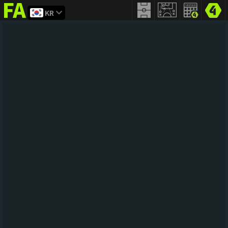
KR
FIFA
addict