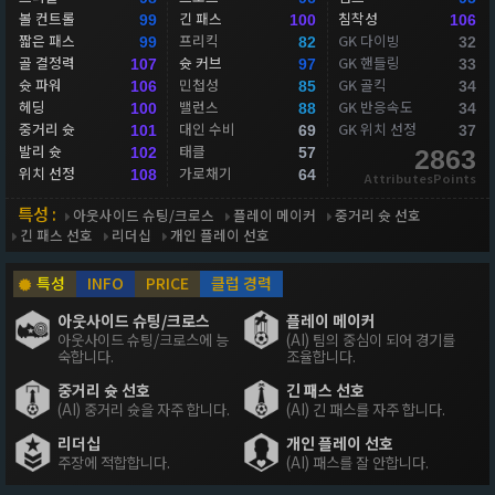
볼 컨트롤
긴 패스
침착성
99
100
106
짧은 패스
프리킥
GK 다이빙
99
82
32
골 결정력
슛 커브
GK 핸들링
107
97
33
슛 파워
민첩성
GK 골킥
106
85
34
헤딩
밸런스
GK 반응속도
100
88
34
중거리 슛
대인 수비
GK 위치 선정
101
69
37
발리 슛
태클
102
57
2863
위치 선정
가로채기
108
64
AttributesPoints
특성 :
아웃사이드 슈팅/크로스
플레이 메이커
중거리 슛 선호
긴 패스 선호
리더십
개인 플레이 선호
특성
INFO
PRICE
클럽 경력
아웃사이드 슈팅/크로스
플레이 메이커
아웃사이드 슈팅/크로스에 능
(AI) 팀의 중심이 되어 경기를
숙합니다.
조율합니다.
중거리 슛 선호
긴 패스 선호
(AI) 중거리 슛을 자주 합니다.
(AI) 긴 패스를 자주 합니다.
리더십
개인 플레이 선호
주장에 적합합니다.
(AI) 패스를 잘 안합니다.