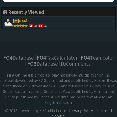
Recently Viewed
Pelé
118
118
CF
ST
FO4
Database
FO4
TaxCalculator
FO4
Teamcolor
FO3
Database
fb
Comments
FIFA Online 4
is a free-to-play massively multiplayer online
football developed by EA Spearhead and published by Nexon. It was
announced on 2 November 2017, and released on 17 May 2018 in
South Korea. in various Southeast Asia published by Garena and
China published by Tencent. No date has been revealed for an
English version.
© 2018 Powered by FIFAaddict.com -
Privacy Policy
-
Terms of
Service