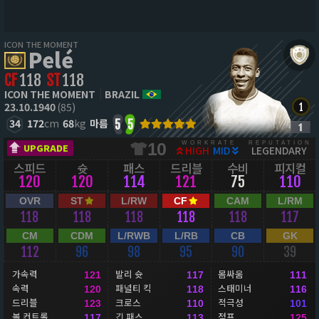
ICON THE MOMENT
Pelé
CF
118
ST
118
ICON THE MOMENT
BRAZIL
23.10.1940
(85)
34
172
cm
68
kg
마름
5
5
WORKRATE
REPUTATION
10
UPGRADE
HIGH
MID
LEGENDARY
스피드
슛
패스
드리블
수비
피지컬
120
120
114
121
75
110
OVR
ST
L/RW
CF
CAM
L/RM
118
118
118
118
118
117
CM
CDM
L/RWB
L/RB
CB
GK
112
96
98
95
90
39
가속력
발리 슛
몸싸움
121
117
111
속력
패널티 킥
스태미너
120
118
116
드리블
크로스
적극성
123
110
101
볼 컨트롤
긴 패스
점프
117
113
125