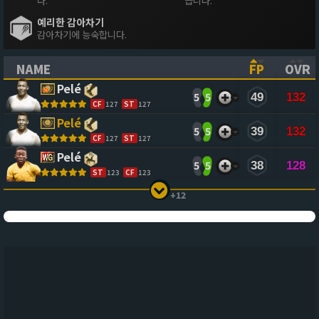
다.
습니다.
예리한 감아차기
감아차기에 능숙합니다.
NAME
FP
OVR
(CLICK TO SORT ASCENDING)
(CLICK TO
(CL
Pelé
5
5
49
132
CF
127
ST
127
Pelé
5
5
39
132
CF
127
ST
127
Pelé
5
5
38
128
ST
123
CF
123
+12