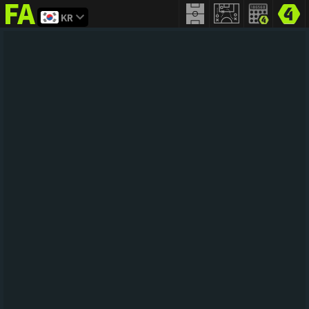
KR
FIFA
addict