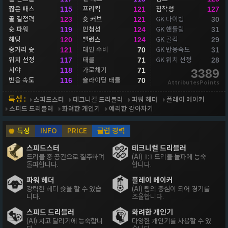
짧은 패스
프리킥
침착성
115
121
127
골 결정력
슛 커브
GK 다이빙
123
121
30
슛 파워
민첩성
GK 핸들링
119
124
31
헤딩
밸런스
GK 골킥
120
124
29
중거리 슛
대인 수비
GK 반응속도
121
70
31
위치 선정
태클
GK 위치 선정
117
71
28
시야
가로채기
118
71
3389
반응 속도
슬라이딩 태클
116
70
AttributesPoints
특성 :
스피드스터
테크니컬 드리블러
파워 헤더
플레이 메이커
스피드 드리블러
화려한 개인기
예리한 감아차기
특성
INFO
PRICE
클럽 경력
스피드스터
테크니컬 드리블러
드리블 중 공간으로 질주하며
(AI) 1:1 드리블 돌파에 능숙
돌파합니다.
합니다.
파워 헤더
플레이 메이커
강력한 헤더 슛을 할 수 있습
(AI) 팀의 중심이 되어 경기를
니다.
조율합니다.
스피드 드리블러
화려한 개인기
(AI) 치고 달리기에 능숙합니
다양한 개인기를 사용할 수 있