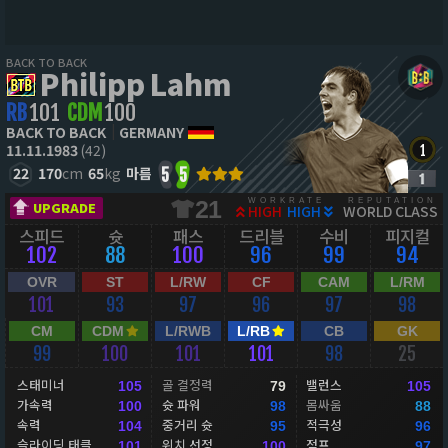
BACK TO BACK
Philipp Lahm
RB
101
CDM
100
BACK TO BACK
GERMANY
11.11.1983
(42)
22
170
cm
65
kg
마름
5
5
WORKRATE
REPUTATION
21
UPGRADE
HIGH
HIGH
WORLD CLASS
스피드
슛
패스
드리블
수비
피지컬
102
88
100
96
99
94
OVR
ST
L/RW
CF
CAM
L/RM
101
93
97
96
97
98
CM
CDM
L/RWB
L/RB
CB
GK
99
100
101
101
98
25
스태미너
골 결정력
밸런스
105
79
105
가속력
슛 파워
몸싸움
100
98
88
속력
중거리 슛
적극성
104
95
96
슬라이딩 태클
위치 선정
점프
101
100
97