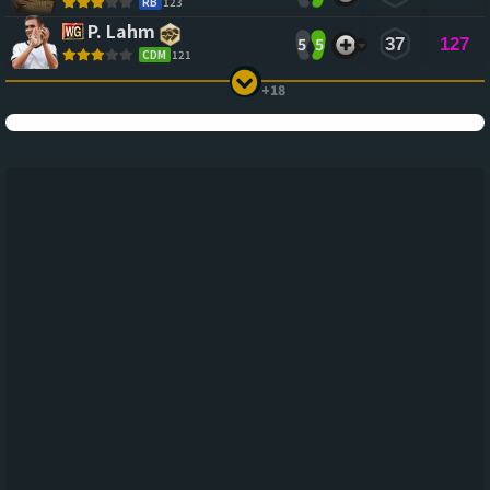
RB
123
P. Lahm
5
5
37
127
CDM
121
+18