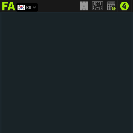
KR
FIFA
addict