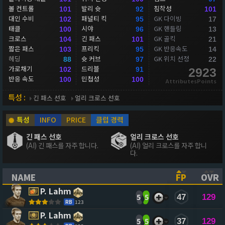
볼 컨트롤
발리 슛
침착성
101
92
101
대인 수비
패널티 킥
GK 다이빙
102
95
17
태클
시야
GK 핸들링
100
96
13
크로스
긴 패스
GK 골킥
104
101
21
짧은 패스
프리킥
GK 반응속도
103
95
14
헤딩
슛 커브
GK 위치 선정
88
97
22
가로채기
드리블
102
91
2923
반응 속도
민첩성
100
100
AttributesPoints
특성 :
긴 패스 선호
얼리 크로스 선호
특성
INFO
PRICE
클럽 경력
긴 패스 선호
얼리 크로스 선호
(AI) 긴 패스를 자주 합니다.
(AI) 얼리 크로스를 자주 합니
다.
NAME
FP
OVR
(CLICK TO SORT ASCENDING)
(CLICK TO
(CL
P. Lahm
5
5
47
129
RB
123
P. Lahm
5
5
37
129