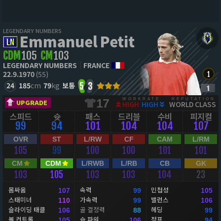
LEGENDARY NUMBERS
Emmanuel Petit
CDM
105
CM
103
LEGENDARY NUMBERS
FRANCE
22.9.1970
(55)
24
185
cm
79
kg
보통
5
3
WORKRATE
REPUTATION
17
UPGRADE
HIGH
HIGH
WORLD CLASS
스피드
슛
패스
드리블
수비
피지컬
99
94
101
104
104
107
OVR
ST
L/RW
CF
CAM
L/RM
105
99
100
100
101
101
CM
CDM
L/RWB
L/RB
CB
GK
103
105
103
103
104
23
몸싸움
속력
민첩성
107
99
105
스태미너
가속력
밸런스
110
99
106
슬라이딩 태클
골 결정력
헤딩
106
88
99
볼 컨트롤
슛 파워
점프
105
106
94