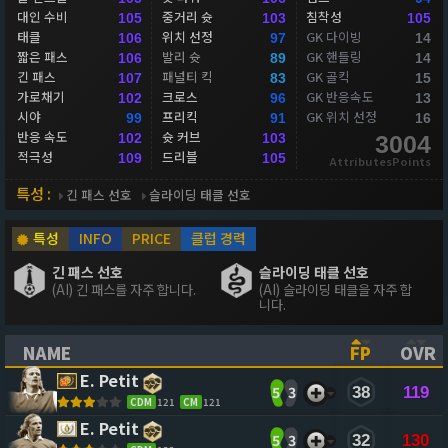
대인 수비
중거리 슛
침착성
105
103
105
태클
위치 선정
GK 다이빙
106
97
14
짧은 패스
발리 슛
GK 핸들링
106
89
14
긴 패스
패널티 킥
GK 골킥
107
83
15
가로채기
크로스
GK 반응속도
102
96
13
시야
프리킥
GK 위치 선정
99
91
16
반응 속도
슛 커브
102
103
3004
적극성
드리블
109
105
AttributesPoints
특성 :
긴 패스 선호
슬라이딩 태클 선호
특성
INFO
PRICE
클럽 경력
긴 패스 선호
슬라이딩 태클 선호
(AI) 긴 패스를 자주 합니다.
(AI) 슬라이딩 태클을 자주 합
니다.
NAME
FP
OVR
(CLICK TO SORT ASCENDING)
(CLICK TO
(CL
E. Petit
5
3
38
119
CDM
121
CM
121
E. Petit
5
3
32
130