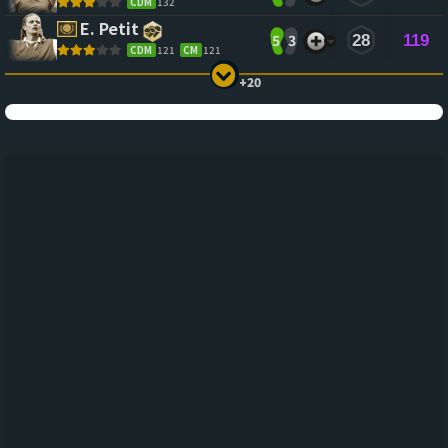
CDM
132
E. Petit
5
3
28
119
CDM
121
CM
121
+20