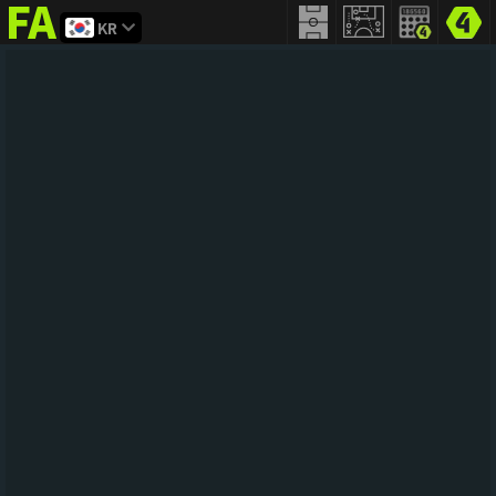
KR
FIFA
addict