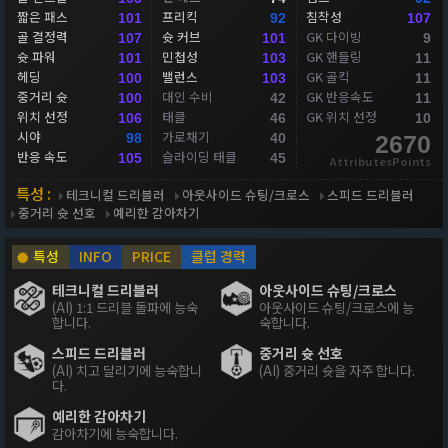
짧은 패스
프리킥
침착성
101
92
107
골 결정력
슛 커브
GK 다이빙
107
101
9
슛 파워
민첩성
GK 핸들링
101
103
11
헤딩
밸런스
GK 골킥
100
103
11
중거리 슛
대인 수비
GK 반응속도
100
42
11
위치 선정
태클
GK 위치 선정
106
46
10
시야
가로채기
98
40
2670
반응 속도
슬라이딩 태클
105
45
AttributesPoints
특성 :
테크니컬 드리블러
아웃사이드 슈팅/크로스
스피드 드리블러
중거리 슛 선호
예리한 감아차기
특성
INFO
PRICE
클럽 경력
테크니컬 드리블러
아웃사이드 슈팅/크로스
(AI) 1:1 드리블 돌파에 능숙
아웃사이드 슈팅/크로스에 능
합니다.
숙합니다.
스피드 드리블러
중거리 슛 선호
(AI) 치고 달리기에 능숙합니
(AI) 중거리 슛을 자주 합니다.
다.
예리한 감아차기
감아차기에 능숙합니다.