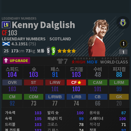
LEGENDARY NUMBERS
Kenny Dalglish
CF
103
LEGENDARY NUMBERS
SCOTLAND
4.3.1951
(75)
25
173
cm
73
kg
보통
5
5
WORKRATE
REPUTATION
7
UPGRADE
HIGH
MID
WORLD CLASS
스피드
슛
패스
드리블
수비
피지컬
104
103
91
103
48
88
OVR
ST
L/RW
CF
CAM
L/RM
103
102
101
103
101
99
CM
CDM
L/RWB
L/RB
CB
GK
92
73
77
74
66
20
가속력
발리 슛
몸싸움
103
100
87
속력
패널티 킥
스태미너
105
99
106
드리블
크로스
적극성
103
78
71
볼 컨트롤
긴 패스
점프
103
74
92