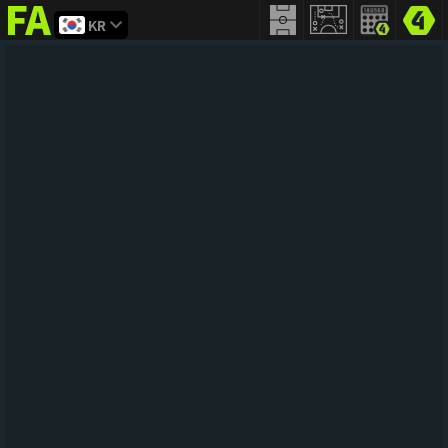
KR
FIFA
addict