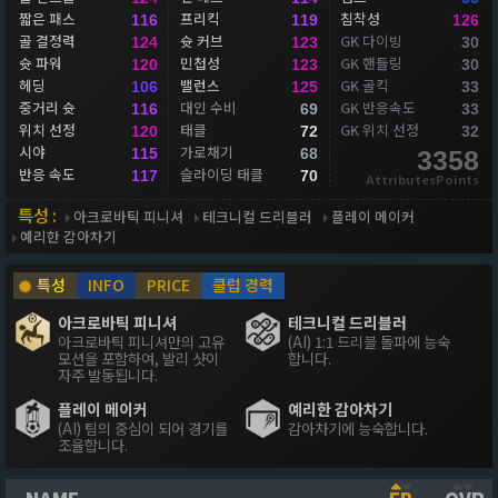
짧은 패스
프리킥
침착성
116
119
126
골 결정력
슛 커브
GK 다이빙
124
123
30
슛 파워
민첩성
GK 핸들링
120
123
30
헤딩
밸런스
GK 골킥
106
125
33
중거리 슛
대인 수비
GK 반응속도
116
69
33
위치 선정
태클
GK 위치 선정
120
72
32
시야
가로채기
115
68
3358
반응 속도
슬라이딩 태클
117
70
AttributesPoints
특성 :
아크로바틱 피니셔
테크니컬 드리블러
플레이 메이커
예리한 감아차기
특성
INFO
PRICE
클럽 경력
아크로바틱 피니셔
테크니컬 드리블러
아크로바틱 피니셔만의 고유
(AI) 1:1 드리블 돌파에 능숙
모션을 포함하여, 발리 샷이
합니다.
자주 발동됩니다.
플레이 메이커
예리한 감아차기
(AI) 팀의 중심이 되어 경기를
감아차기에 능숙합니다.
조율합니다.