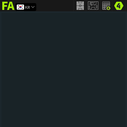
KR
FIFA
addict