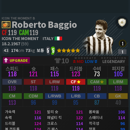
ICON THE MOMENT B
Roberto Baggio
CF
119
CAM
119
ICON THE MOMENT
ITALY
18.2.1967
(59)
43
174
cm
73
kg
보통
5
5
WORKRATE
REPUTATION
10
UPGRADE
MID
LOW
LEGENDARY
스피드
슛
패스
드리블
수비
피지컬
118
121
115
123
73
105
OVR
ST
L/RW
CF
CAM
L/RM
119
118
119
119
119
118
CM
CDM
L/RWB
L/RB
CB
GK
113
96
99
95
87
40
가속력
발리 슛
몸싸움
121
121
106
속력
패널티 킥
스태미너
116
122
114
드리블
크로스
적극성
124
114
96
볼 컨트롤
긴 패스
점프
124
114
99