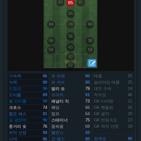
85
85
85
85
84
78
84
56
58
58
43
54
54
43
22
가속력
86
슛 파워
80
태클
25
속력
80
슛 커브
80
슬라이딩 태클
25
민첩성
90
발리 슛
79
대인 수비
14
드리블
89
프리킥
81
적극성
46
볼 컨트롤
90
패널티 킥
73
GK 다이빙
11
크로스
74
헤딩
66
GK 핸들링
16
짧은 패스
81
점프
64
GK 골킥
20
골 결정력
90
스태미너
75
GK 반응속도
13
중거리 슛
76
몸싸움
69
GK 위치 선정
19
위치 선정
88
밸런스
89
잠재성
80
시야
86
긴 패스
80