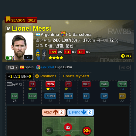
SEASON
2017
Lionel Messi
RW
/
85
Argentina
FC Barcelona
출생년도
24.6.1987(39)
키
170
cm
몸무게
72
Kg
체격
마름
,
반팔
,
문신
RW
85
ST
83
CF
85
5
4
PG
FIFA
addict.com
Spain
Liga BBVA
리그
VS
Positions
Create MyStaff
+
1
LV.
1
BN+
0
능력치
ST
R/LW
CF
R/LF
CAM
R/LM
83
85
85
85
85
84
CM
CDM
R/LWB
R/LB
CB
SW
GK
78
56
58
54
43
43
22
2
2
Attact
Defend
83
85
85