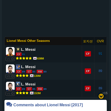
Lionel Messi Other Seasons
포지션
OVR
L. Messi
91
CF
CF
91
638M
VS
L. Messi
89
CF
CF
89
ST
85
RW
89
130M
VS
L. Messi
89
CF
CF
89
ST
85
RW
89
+15
153M
VS
Comments about
Lionel Messi
[2017]