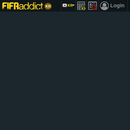
Login
KR
KR