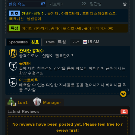
일관성
상
반응 속도
87
가로채기
22
,
,
,
,
칭호
완벽한 공격수
골게터
아크로바틱
프리킥 스페셜리스트
,
테크니션
날쌘돌이
,
,
특성
예리한 감아차기
중거리 슛 선호 (AI)
플레이 메이커 (AI)
칭호
특성
15.6M
Specialities
Traits
가격
완벽한 공격수
공격수로서...설명이 필요한지?
골게터
골에 대한 천부적인 감각을 통해 페널티 에어리어 근처에서는
항상 위협적임
아크로바틱
예측할 수 없는 다양한 자세들로 공을 걷어내거나 바이시클 킥
을 구사함
+3
1on1
Manager
Latest Reviews
11
No reviews have been posted yet. Please feel free to r
eview first!