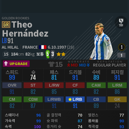
GOLDEN ROOKIES
Theo
Hernández
LB
91
AL HILAL
FRANCE
6.10.1997
(28)
15
184
cm
82
kg
보통
5
3
WORKRATE
REPUTATION
15
UPGRADE
MID
MID
REGULAR PLAYER
스피드
슛
패스
드리블
수비
피지컬
99
74
81
91
89
91
OVR
ST
L/RW
CF
CAM
L/RM
91
82
85
83
82
86
CM
CDM
L/RWB
L/RB
CB
GK
82
87
91
91
89
24
스태미너
골 결정력
밸런스
96
70
77
가속력
슛 파워
몸싸움
99
87
90
속력
중거리 슛
적극성
100
74
93