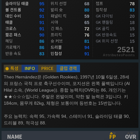
슬라이딩 태클
위치 선정
점프
95
68
78
볼 컨트롤
발리 슛
침착성
92
80
83
대인 수비
패널티 킥
GK 다이빙
91
59
20
태클
시야
GK 핸들링
91
65
18
크로스
긴 패스
GK 골킥
91
72
15
짧은 패스
프리킥
GK 반응속도
90
76
15
헤딩
슛 커브
GK 위치 선정
86
81
15
가로채기
드리블
86
94
2521
반응 속도
민첩성
83
91
AttributesPoints
특성
INFO
PRICE
클럽 경력
Theo Hernández은 (Golden Rookies), 1997년 10월 6일생, 28세
의 프랑스 국적 프로 축구선수이며, 포지션은 왼쪽 풀백입니다 (Al
Hilal 소속, (World League)). 종합 능력치(OVR)는 86, 개인기는
★★☆☆☆입니다. 주발은 왼발이며, 약한 발 능력은 3입니다. 키
184cm, 몸무게 82kg, 체형은 보통이며 등번호는 15번입니다.
주요 능력치: 속력 95, 가속력 94, 스테미너 91, 슬라이딩 태클 90,
드리블 89, 적극성 88.
NAME
FP
OVR