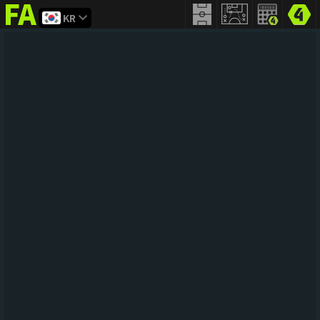
KR
FIFA
addict