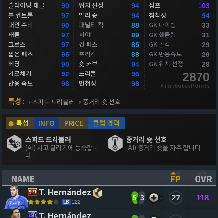
슬라이딩 태클
위치 선정
점프
90
94
103
볼 컨트롤
발리 슛
침착성
97
94
94
대인 수비
패널티 킥
GK 다이빙
90
88
33
태클
시야
GK 핸들링
97
89
31
크로스
긴 패스
GK 골킥
97
85
29
짧은 패스
프리킥
GK 반응속도
95
88
29
헤딩
슛 커브
GK 위치 선정
90
94
29
가로채기
드리블
92
96
2870
반응 속도
민첩성
96
96
AttributesPoints
특성 :
스피드 드리블러
중거리 슛 선호
특성
INFO
PRICE
클럽 경력
스피드 드리블러
중거리 슛 선호
(AI) 치고 달리기에 능숙합니
(AI) 중거리 슛을 자주 합니다.
다.
NAME
FP
OVR
(CLICK TO SORT ASCENDING)
(CLICK TO
(CL
T. Hernández
5
3
27
118
LB
122
T. Hernández