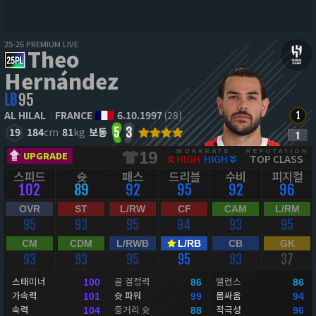
25-26 PREMIUM LIVE
Theo
Hernández
LB
95
AL HILAL
FRANCE
6.10.1997
(28)
19
184
cm
81
kg
보통
5
3
WORKRATE
REPUTATION
19
UPGRADE
HIGH
HIGH
TOP CLASS
스피드
슛
패스
드리블
수비
피지컬
102
89
92
95
92
96
OVR
ST
L/RW
CF
CAM
L/RM
95
93
95
94
93
95
CM
CDM
L/RWB
L/RB
CB
GK
93
93
95
95
93
37
스태미너
골 결정력
밸런스
100
86
86
가속력
슛 파워
몸싸움
101
99
94
속력
중거리 슛
적극성
104
88
96