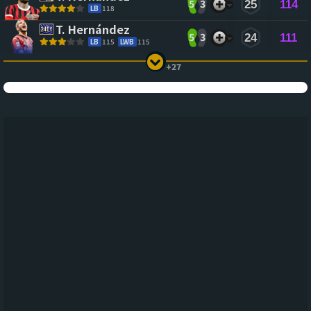
5
3
25
114
LB
118
T. Hernández
5
3
24
111
LB
115
LWB
115
+27