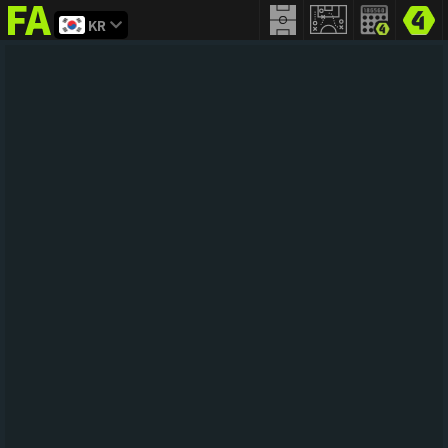
KR
FIFA
addict