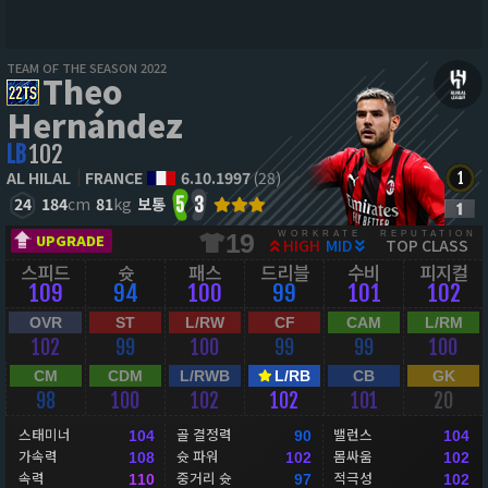
TEAM OF THE SEASON 2022
Theo
Hernández
LB
102
AL HILAL
FRANCE
6.10.1997
(28)
24
184
cm
81
kg
보통
5
3
WORKRATE
REPUTATION
19
UPGRADE
HIGH
MID
TOP CLASS
스피드
슛
패스
드리블
수비
피지컬
109
94
100
99
101
102
OVR
ST
L/RW
CF
CAM
L/RM
102
99
100
99
99
100
CM
CDM
L/RWB
L/RB
CB
GK
98
100
102
102
101
20
스태미너
골 결정력
밸런스
104
90
104
가속력
슛 파워
몸싸움
108
102
102
속력
중거리 슛
적극성
110
97
102