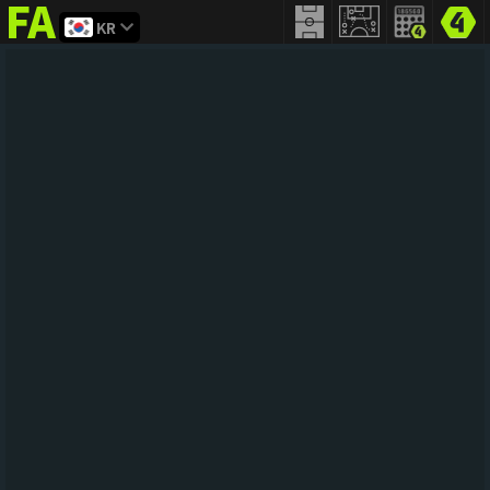
KR
FIFA
addict