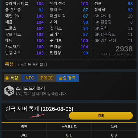
슬라이딩 태클
위치 선정
점프
104
103
98
볼 컨트롤
발리 슛
침착성
92
87
92
대인 수비
패널티 킥
GK 다이빙
100
87
10
태클
시야
GK 핸들링
104
98
8
크로스
긴 패스
GK 골킥
104
94
11
짧은 패스
프리킥
GK 반응속도
102
97
11
헤딩
슛 커브
GK 위치 선정
100
100
11
가로채기
드리블
100
104
2938
반응 속도
민첩성
103
99
AttributesPoints
특성 :
스피드 드리블러
특성
INFO
PRICE
클럽 경력
스피드 드리블러
(AI) 치고 달리기에 능숙합니다.
한국 서버 통계 (2026-08-06)
1대1
감독
출전
공격포인트
득점
341
0.1
0.0