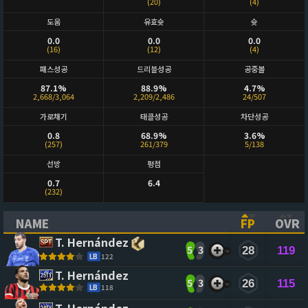
(20)
(4)
도움
유효슛
슛
0.0
0.0
0.0
(16)
(12)
(4)
패스성공
드리블성공
공중볼
87.1%
88.9%
4.7%
2,668/3,064
2,209/2,486
24/507
가로채기
태클성공
차단성공
0.8
68.9%
3.6%
(257)
261/379
5/138
선방
평점
0.7
6.4
(232)
NAME
FP
OVR
(CLICK TO SORT ASCENDING)
(CLICK TO
(CL
T. Hernández
5
3
28
119
LB
122
T. Hernández
5
3
26
115
LB
118
T. Hernández