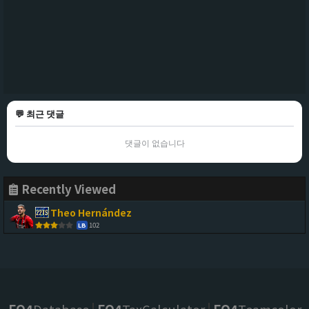
💬 최근 댓글
댓글이 없습니다
Recently Viewed
Theo Hernández
102
LB
FO4
Database
FO4
TaxCalculator
FO4
Teamcolor