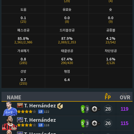
(29)
(4)
도움
유효슛
슛
0.1
0.0
0.0
(25)
(8)
(9)
패스성공
드리블성공
공중볼
85.8%
87.9%
4.2%
2,561/2,986
2,069/2,353
23/542
가로채기
태클성공
차단성공
0.8
67.4%
1.6%
(285)
290/430
2/126
선방
평점
0.7
6.4
(255)
NAME
FP
OVR
(CLICK TO SORT ASCENDING)
(CLICK TO
(CL
T. Hernández
5
3
28
119
LB
122
T. Hernández
5
3
26
115
LB
118
T. Hernández