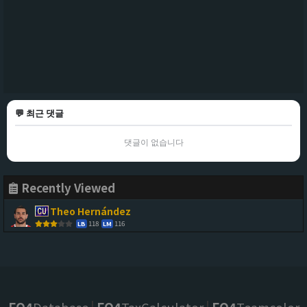
💬 최근 댓글
댓글이 없습니다
Recently Viewed
Theo Hernández
118
116
LB
LM
FO4
Database
FO4
TaxCalculator
FO4
Teamcolor