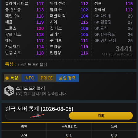
슬라이딩 태클
위치 선정
점프
117
112
115
볼 컨트롤
발리 슛
침착성
113
102
112
대인 수비
패널티 킥
GK 다이빙
116
104
29
태클
시야
GK 핸들링
119
115
27
크로스
긴 패스
GK 골킥
120
106
26
짧은 패스
프리킥
GK 반응속도
118
105
26
헤딩
슛 커브
GK 위치 선정
117
111
25
가로채기
드리블
114
119
3441
반응 속도
민첩성
118
116
AttributesPoints
특성 :
스피드 드리블러
특성
INFO
PRICE
클럽 경력
스피드 드리블러
(AI) 치고 달리기에 능숙합니다.
한국 서버 통계 (2026-08-05)
1대1
감독
출전
공격포인트
득점
374
0.1
0.0