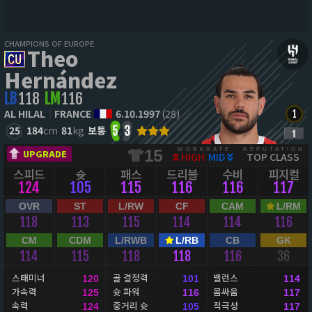
CHAMPIONS OF EUROPE
Theo
Hernández
LB
118
LM
116
AL HILAL
FRANCE
6.10.1997
(28)
25
184
cm
81
kg
보통
5
3
WORKRATE
REPUTATION
15
UPGRADE
HIGH
MID
TOP CLASS
스피드
슛
패스
드리블
수비
피지컬
124
105
115
116
116
117
OVR
ST
L/RW
CF
CAM
L/RM
118
113
115
114
114
116
CM
CDM
L/RWB
L/RB
CB
GK
114
115
118
118
116
36
스태미너
골 결정력
밸런스
120
101
114
가속력
슛 파워
몸싸움
125
116
117
속력
중거리 슛
적극성
124
105
117