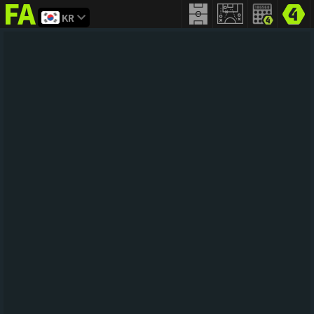
KR
FIFA
addict